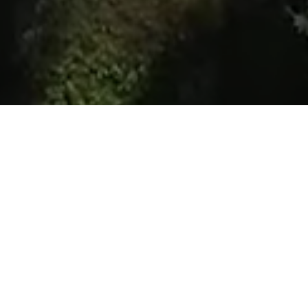
ές Ελιές
ικής